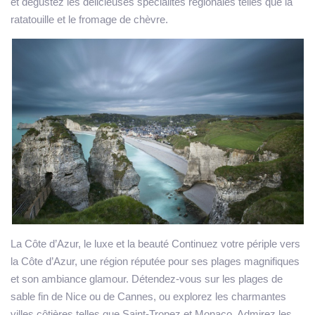
et dégustez les délicieuses spécialités régionales telles que la
ratatouille et le fromage de chèvre.
La Côte d’Azur
, le luxe et la beauté Continuez votre périple vers
la Côte d’Azur, une région réputée pour ses plages magnifiques
et son ambiance glamour. Détendez-vous sur les plages de
sable fin de Nice ou de Cannes, ou explorez les charmantes
villes côtières telles que Saint-Tropez et Monaco. Admirez les