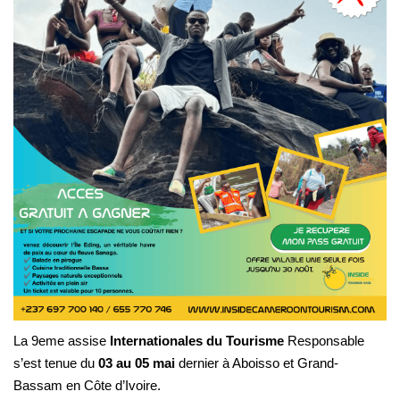
Un
Ambassadeur
de
l’Engagement
pour
un
Tourisme
Responsable
La 9eme assise
Internationales du Tourisme
Responsable
s’est tenue du
03 au 05 mai
dernier à Aboisso et Grand-
Bassam en Côte d’Ivoire.